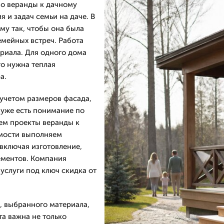
о веранды к дачному
я и задач семьи на даче. В
му так, чтобы она была
емейных встреч. Работа
ериала. Для одного дома
го нужна теплая
а.
учетом размеров фасада,
 уже есть понимание по
ем проекты веранды к
мости выполняем
включая изготовление,
ементов. Компания
 услуги под ключ скидка от
, выбранного материала,
а важна не только