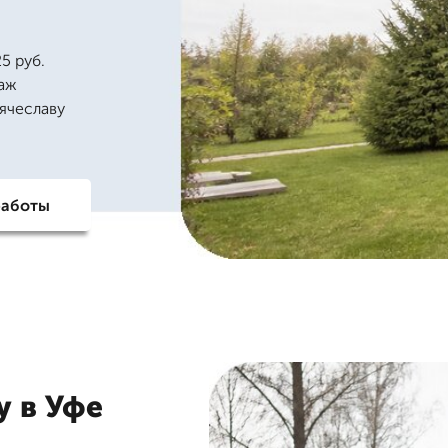
5 руб.
таж
Вячеславу
работы
у в Уфе