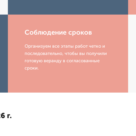
Соблюдение сроков
Организуем все этапы работ четко и
последовательно, чтобы вы получили
готовую веранду в согласованные
сроки.
6 г.