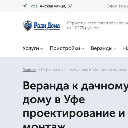
Уфа
, Айская улица, 67
Офис закры
Строительство пристроек по ц
от 10275 руб. Уфа
Услуги
Пристройки
Веранды
Н
Главная
Веранда к дачному дому в Уфе проектирован
Веранда к дачном
дому в Уфе
проектирование и
монтаж