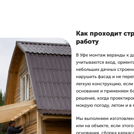
Как проходит стр
работу
В Уфе монтаж веранды к д
учитываются вход, ориента
небольших дачных строени
нарушить фасад и не перег
легкую конструкцию, есл
основание и применяем бо
решение, когда проектиро
мокрую погоду, летом и в
Мы выполняем изготовлени
или на объекте, если этого
основания, сборка каркаса