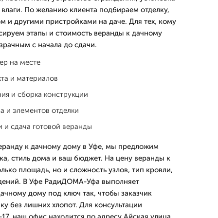
 влаги. По желанию клиента подбираем отделку,
м и другими пристройками на даче. Для тех, кому
сируем этапы и стоимость веранды к дачному
зрачным с начала до сдачи.
ер на месте
кта и материалов
ия и сборка конструкции
а и элементов отделки
 и сдача готовой веранды
веранду к дачному дому в Уфе, мы предложим
а, стиль дома и ваш бюджет. На цену веранды к
лько площадь, но и сложность узлов, тип кровли,
ждений. В Уфе РадиДОМА-Уфа выполняет
дачному дому под ключ так, чтобы заказчик
ку без лишних хлопот. Для консультации
-17, наш офис находится по адресу Айская улица,