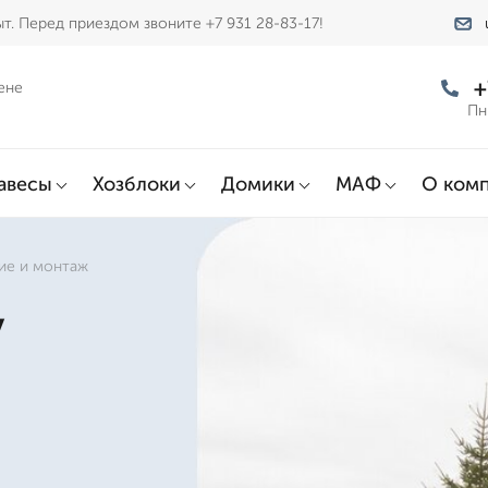
т. Перед приездом звоните +7 931 28-83-17!
+
ене
Пн
авесы
Хозблоки
Домики
МАФ
О ком
ие и монтаж
у