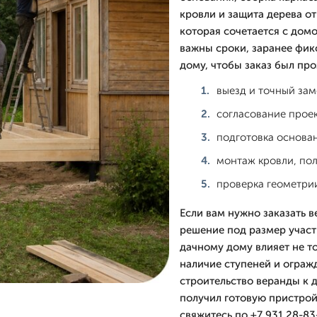
кровли и защита дерева от
которая сочетается с домо
важны сроки, заранее фик
дому, чтобы заказ был про
выезд и точный зам
согласование прое
подготовка основан
монтаж кровли, пол
проверка геометрии
Если вам нужно заказать 
решение под размер участк
дачному дому влияет не то
наличие ступеней и огра
строительство веранды к 
получил готовую пристрой
свяжитесь по +7 931 28-83