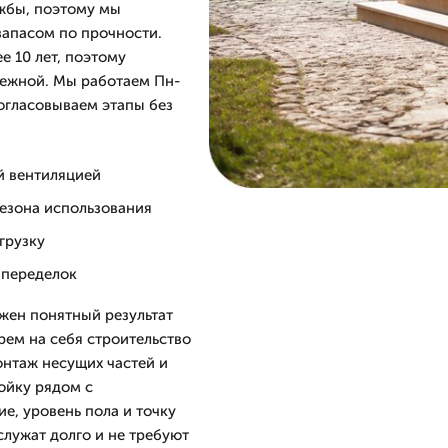
ужбы, поэтому мы
запасом по прочности.
е 10 лет, поэтому
дежной. Мы работаем Пн-
согласовываем этапы без
й вентиляцией
сезона использования
грузку
 переделок
ужен понятный результат
рем на себя строительство
онтаж несущих частей и
ойку рядом с
, уровень пола и точку
лужат долго и не требуют