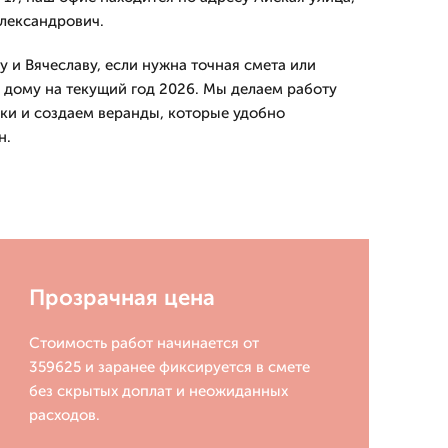
Александрович.
 и Вячеславу, если нужна точная смета или
 дому на текущий год 2026. Мы делаем работу
ки и создаем веранды, которые удобно
н.
Прозрачная цена
Стоимость работ начинается от
359625 и заранее фиксируется в смете
без скрытых доплат и неожиданных
расходов.